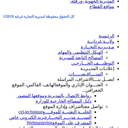
المديرية الجهوية -ورقلة-
مواقع القطاع
كل الحقوق محفوظة لمديرية التجارة غرداية
2019©
الرئيسية
ولايــة غردايــة
مـديـريـة التجــارة
الهيكل التنظيمي والمهام
المصالح التابعة للمديرية
التوظيـــف الخـــارجـي
إعلانـات المديـريـة
المنــــاقـصـــــات
اتصــل بنـــا
الاشراف، المراسلة
العنـــوان الإداري والموقع
الهاتف، الفاكس، الموقع
الجغرافي...
روابط الإتصال بالمديرية وموقعها المصور
دليل المصالح الخارجية للوزارة
تواصل معنا
اشراف وإدارة الموقع
الخليــة التقنيــة للموقــــع
cel-technique
السيـــد مديـــر التجـــارة
بريد الكتروني خاص
المشرف على الموقع
Webmastering