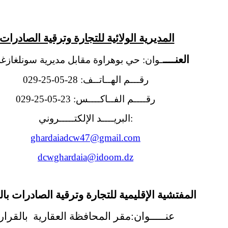
المديرية الولائية للتجارة وترقية الصادرات
العنــــ
ـوان: حي بوهراوة مقابل مديرية سونلغازغر
رقـــم الهــاتــف: 28-05-25-029
رقــــم الفــاكــــس: 23-05-25-029
:البريــــد الإلكتـــــروني
ghardaiadcw47@gmail.com
dcwghardaia@idoom.dz
المفتشية الإقليمية للتجارة وترقية الصادرات بال
عنـــــوان:مقر المحافظة العقارية بالقرار