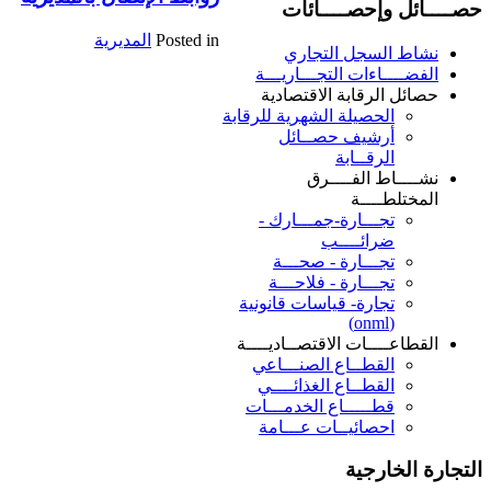
حصــــائل وإحصــــائات
Posted in
المديرية
نشاط السجل التجاري
الفضــــاءات التجـــاريـــة
حصائل الرقابة الاقتصادية
الحصيلة الشهرية للرقابة
أرشيف حصــائل
الرقــابة
نشــــاط الفــــرق
المختلطــــة
تجـــارة-جمـــارك -
ضرائــــب
تجـــارة - صحـــة
تجـــارة - فلاحـــة
تجارة- قياسات قانونية
(onml)
القطاعــــات الاقتصــاديــــة
القطــاع الصنـــاعي
القطــاع الغذائــــي
قطـــــاع الخدمـــات
احصائيــات عـــامة
التجارة الخارجية