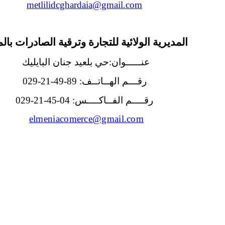
metlilidcghardaia@gmail.com
المديرية الولائية للتجارة وترقية الصادرات بالم
عنـــــوان:حي بلعيد جنان البايليك
رقـــم الهــاتــف: 89-49-21-029
رقــــم الفــاكــــس: 04-45-21-029
elmeniacomerce@gmail.com