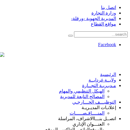
اتصل بنا
وزارة التجارة
المديرية الجهوية -ورقلة-
مواقع القطاع
Facebook
الرئيسية
ولايــة غردايــة
مـديـريـة التجــارة
الهيكل التنظيمي والمهام
المصالح التابعة للمديرية
التوظيـــف الخـــارجـي
إعلانـات المديـريـة
المنــــاقـصـــــات
اتصــل بنـــا
الاشراف، المراسلة
العنـــوان الإداري
والموقع
الهاتف، الفاكس، الموقع