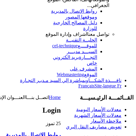
الجغرافي...
روابط الإتصال بالمديرية
وموقعها المصور
دليل المصالح الخارجية
للوزارة
تواصل معنا
اشراف وإدارة الموقع
الخليــة التقنيــة
للموقــــع
cel-technique
السيـــد مديـــر
التجـــارة
بريد الكتروني
خاص
المشرف على
الموقع
Webmastering
نافــــذة الشكـــاوي
مباشرة إلي السيد مـديـر التجـارة
Français
Site-langue Fr
القــائمـــة الرئيـسيـــة
Home
اتصــل بنـــا
العنـــوان الإ
Login
معدلات الأسعار اليومية
معدلات الأسعار الشهرية
ملاحظة الأسعار
25
تموز
تعويض مصاريف النقل البري
روابط الإتصال بالمديرية