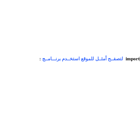
لتصفــح أمثــل للموقع استخــدم برنـــامــج
: