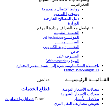
الجغرافي...
روابط الإتصال بالمديرية
وموقعها المصور
دليل المصالح الخارجية
للوزارة
تواصل معنا
اشراف وإدارة الموقع
الخليــة التقنيــة
للموقــــع
cel-technique
السيـــد مديـــر
التجـــارة
بريد الكتروني
خاص
المشرف على
الموقع
Webmastering
نافــــذة الشكـــاوي
مباشرة إلي السيد مـديـر التجـارة
Français
Site-langue Fr
القــائمـــة الرئيـسيـــة
28
تموز
قطاع الخدمات
معدلات الأسعار اليومية
معدلات الأسعار الشهرية
Posted in
حصائل واحصائيات
ملاحظة الأسعار
تعويض مصاريف النقل البري