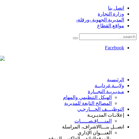
اتصل بنا
وزارة التجارة
المديرية الجهوية -ورقلة-
مواقع القطاع
Facebook
الرئيسية
ولايــة غردايــة
مـديـريـة التجــارة
الهيكل التنظيمي والمهام
المصالح التابعة للمديرية
التوظيـــف الخـــارجـي
إعلانـات المديـريـة
المنــــاقـصـــــات
اتصــل بنـــا
الاشراف، المراسلة
العنـــوان الإداري
والموقع
الهاتف، الفاكس، الموقع