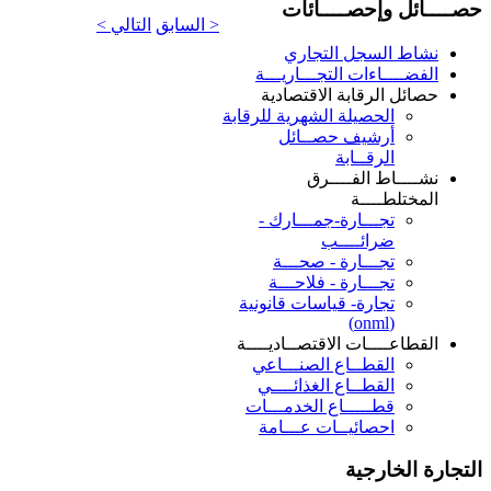
حصــــائل وإحصــــائات
< السابق
التالي >
نشاط السجل التجاري
الفضــــاءات التجـــاريـــة
حصائل الرقابة الاقتصادية
الحصيلة الشهرية للرقابة
أرشيف حصــائل
الرقــابة
نشــــاط الفــــرق
المختلطــــة
تجـــارة-جمـــارك -
ضرائــــب
تجـــارة - صحـــة
تجـــارة - فلاحـــة
تجارة- قياسات قانونية
(onml)
القطاعــــات الاقتصــاديــــة
القطــاع الصنـــاعي
القطــاع الغذائــــي
قطـــــاع الخدمـــات
احصائيــات عـــامة
التجارة الخارجية