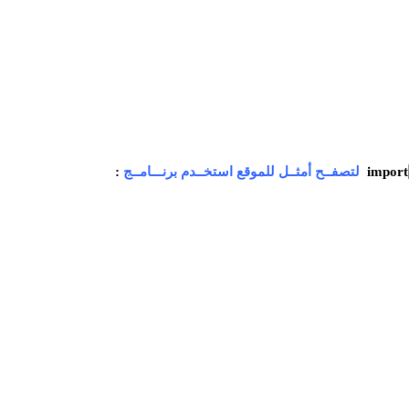
لتصفــح أمثــل للموقع استخــدم برنـــامــج
: