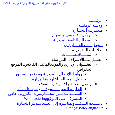
كل الحقوق محفوظة لمديرية التجارة غرداية
2019©
ة
غردايــة
ة التجــارة
لهيكل التنظيمي والمهام
لمصالح التابعة للمديرية
ــف الخـــارجـي
 المديـريـة
لمنــــاقـصـــــات
نـــا
الاشراف، المراسلة
لعنـــوان الإداري والموقع
الهاتف، الفاكس، الموقع
لجغرافي...
روابط الإتصال بالمديرية وموقعها المصور
دليل المصالح الخارجية للوزارة
واصل معنا
اشراف وإدارة الموقع
الخليــة التقنيــة للموقــــع
cel-technique
السيـــد مديـــر التجـــارة
بريد الكتروني خاص
المشرف على الموقع
Webmastering
ة الشكـــاوي
مباشرة إلي السيد مـديـر التجـارة
Français
Site-l