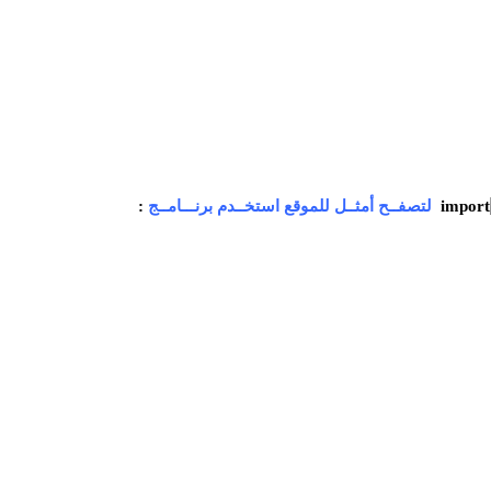
لتصفــح أمثــل للموقع استخــدم برنـــامــج
: