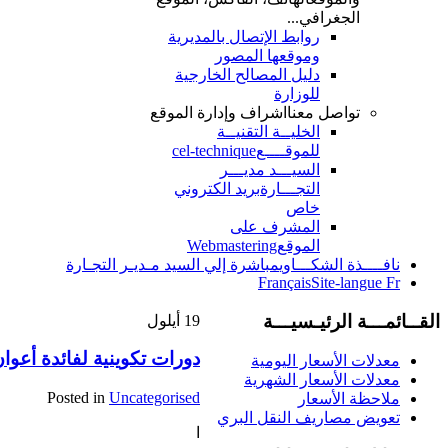
الجغرافي...
روابط الإتصال بالمديرية
وموقعها المصور
دليل المصالح الخارجية
للوزارة
تواصل معنا
اشراف وإدارة الموقع
الخليــة التقنيــة
للموقــــع
cel-technique
السيـــد مديـــر
التجـــارة
بريد الكتروني
خاص
المشرف على
الموقع
Webmastering
نافــــذة الشكـــاوي
مباشرة إلي السيد مـديـر التجـارة
Français
Site-langue Fr
القــائمـــة الرئيـسيـــة
19
أيلول
دورات تكوينية لفائدة أعوان
معدلات الأسعار اليومية
معدلات الأسعار الشهرية
Posted in
Uncategorised
ملاحظة الأسعار
تعويض مصاريف النقل البري
ا