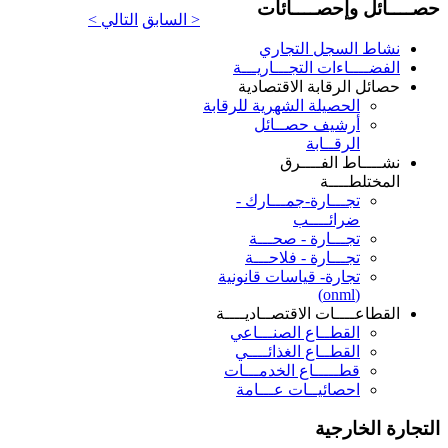
حصــــائل وإحصــــائات
< السابق
التالي >
نشاط السجل التجاري
الفضــــاءات التجـــاريـــة
حصائل الرقابة الاقتصادية
الحصيلة الشهرية للرقابة
أرشيف حصــائل
الرقــابة
نشــــاط الفــــرق
المختلطــــة
تجـــارة-جمـــارك -
ضرائــــب
تجـــارة - صحـــة
تجـــارة - فلاحـــة
تجارة- قياسات قانونية
(onml)
القطاعــــات الاقتصــاديــــة
القطــاع الصنـــاعي
القطــاع الغذائــــي
قطـــــاع الخدمـــات
احصائيــات عـــامة
التجارة الخارجية