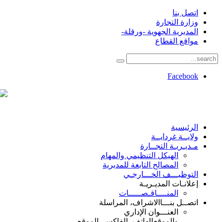
اتصل بنا
وزارة التجارة
المديرية الجهوية -ورقلة-
مواقع القطاع
Facebook
الرئيسية
ولايــة غردايــة
مـديـريـة التجــارة
الهيكل التنظيمي والمهام
المصالح التابعة للمديرية
التوظيـــف الخـــارجـي
إعلانـات المديـريـة
المنــــاقـصـــــات
اتصــل بنـــا
الاشراف، المراسلة
العنـــوان الإداري
والموقع
الهاتف، الفاكس، الموقع