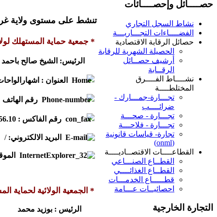
حصــــائل وإحصــــائات
تنشط على مستوى ولاية غردا
نشاط السجل التجاري
الفضــــاءات التجـــاريـــة
* جمعية حماية المستهلك لولا
حصائل الرقابة الاقتصادية
الحصيلة الشهرية للرقابة
أرشيف حصــائل
الرئيس: الشيخ صالح باحمد
الرقــابة
نشــــاط الفــــرق
العنوان : اشهار
الواحات
المختلطــــة
تجـــارة-جمـــارك -
رقم الهاتف : 71. 13. 88. 9
ضرائــــب
تجـــارة - صحـــة
رقم الفاكس : 56.
10. 88. 029
تجـــارة - فلاحـــة
تجارة- قياسات قانونية
البريد الالكتروني
:
/
(onml)
القطاعــــات الاقتصــاديــــة
الموقع
القطــاع الصنـــاعي
القطــاع الغذائــــي
قطـــــاع الخدمـــات
احصائيــات عـــامة
* الجمعية الولائية لحماية ال
التجارة الخارجية
الرئيس : بوزيد
محمد