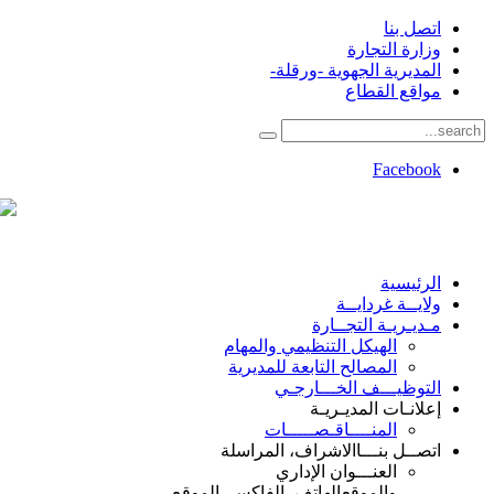
اتصل بنا
وزارة التجارة
المديرية الجهوية -ورقلة-
مواقع القطاع
Facebook
الرئيسية
ولايــة غردايــة
مـديـريـة التجــارة
الهيكل التنظيمي والمهام
المصالح التابعة للمديرية
التوظيـــف الخـــارجـي
إعلانـات المديـريـة
المنــــاقـصـــــات
اتصــل بنـــا
الاشراف، المراسلة
العنـــوان الإداري
والموقع
الهاتف، الفاكس، الموقع