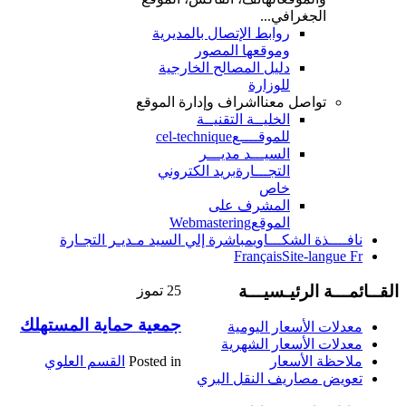
الجغرافي...
روابط الإتصال بالمديرية
وموقعها المصور
دليل المصالح الخارجية
للوزارة
تواصل معنا
اشراف وإدارة الموقع
الخليــة التقنيــة
للموقــــع
cel-technique
السيـــد مديـــر
التجـــارة
بريد الكتروني
خاص
المشرف على
الموقع
Webmastering
نافــــذة الشكـــاوي
مباشرة إلي السيد مـديـر التجـارة
Français
Site-langue Fr
القــائمـــة الرئيـسيـــة
25
تموز
جمعية حماية المستهلك
معدلات الأسعار اليومية
معدلات الأسعار الشهرية
Posted in
القسم العلوي
ملاحظة الأسعار
تعويض مصاريف النقل البري