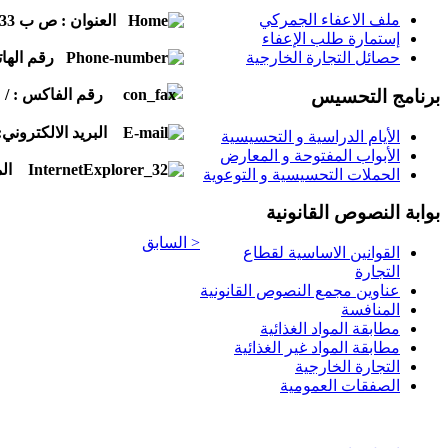
ملف الاعفاء الجمركي
العنوان : ص ب 1133 CTR غرداية 47800
إستمارة طلب الإعفاء
رقم الهاتف 
حصائل التجارة الخارجية
رقم الفاكس :
/
برنامج التحسيس
البريد الالكتروني
:
الأيام الدراسية و التحسيسية
الأبواب المفتوحة و المعارض
ال
الحملات التحسيسية و التوعوية
بوابة النصوص القانونية
< السابق
القوانين الاساسية لقطاع
التجارة
عناوين مجمع النصوص القانونية
المنافسة
مطابقة المواد الغذائية
مطابقة المواد غير الغذائية
التجارة الخارجية
الصفقات العمومية