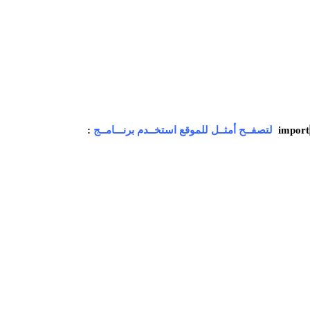
لتصفــح أمثــل للموقع استخــدم برنـــامــج
: