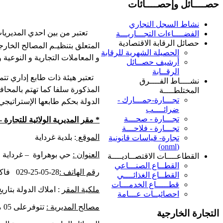
حصــــائل وإحصــــائات
نشاط السجل التجاري
تعتبر من بين احدي المديريات
الفضــــاءات التجـــاريـــة
حصائل الرقابة الاقتصادية
المتعلق بتنظيـم المصالح الخارج
الحصيلة الشهرية للرقابة
و المعاملات التجارية و النوعية
أرشيف حصــائل
الرقــابة
تعتبر هيئة ذات طابع إداري تتمث
نشــــاط الفــــرق
المذكورة سلفا كما تهتم بالمحاف
المختلطــــة
تجـــارة-جمـــارك -
الدولة بحكم طابعها الإستراتيجي
ضرائــــب
تجـــارة - صحـــة
*
مقر المديرية الولائية
للتجارة -
تجـــارة - فلاحـــة
الموقع
: بلدية غرداية
تجارة- قياسات قانونية
(onml)
العنوان :
حي بوهراوة – غرداية
القطاعــــات الاقتصــاديــــة
القطــاع الصنـــاعي
رقم الهاتف :
029-25-05-28
فاك
القطــاع الغذائــــي
قطـــــاع الخدمـــات
ملكية المقر
: املاك الدولة بتاريخ 92
احصائيــات عـــامة
مصالح المديرية :
تتوفرعلى 05 مصالح
التجارة الخارجية