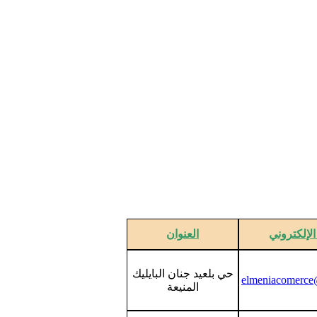
 الإلكتروني
العنوان
حي بلعيد جنان البايليك
elmeniacomerce
المنيعة