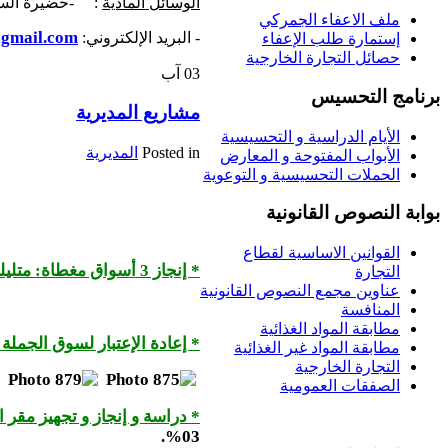
الوسائل المادية
: -حضيرة السيارات : 08 سيارة -حضيرة الاعلام
ملف الاعفاء الجمركي
gmail.com
- البريد الإلكتروني:
إستمارة طلب الإعفاء
حصائل التجارة الخارجية
03
آب
برنامج التحسيس
مشاريع المديرية
الأيام الدراسية و التحسيسية
Posted in
المديرية
الأبواب المفتوحة و المعارض
الحملات التحسيسية و التوعوية
بوابة النصوص القانونية
القوانين الاساسية لقطاع
* إنجاز 3 أسواق مغطاة: متليلي، غرداية، العطف:
التجارة
عناوين مجمع النصوص القانونية
المنافسة
مطابقة المواد الغذائية
* إعادة الإعتبار لسوق الجملة
مطابقة المواد غير الغذائية
التجارة الخارجية
الصفقات العمومية
* دراسة و إنجاز و تجهيز مقر ا
.
03%