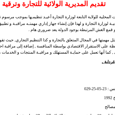
تقديم المديرية الولائية
للتجارة وترقية 
 المحلية للولاية التابعة لوزارة التجارة أعيـد تنظيمـها بموجب مرسوم
يـة
لوزارة التجارة و لهذا فإن إنشاء جهاز إداري مهمتـه مراقبـة و تط
 و قمع الغش المرتبطة بوجود الدولة يعد ضروري هام .
ل مهمتها في المجال المتعلق بالتجارة و كذا التنظيم التجاري
, حيث تقو
ظة على الاستقرار الاقتصادي بواسطة المنافسة , إضافة إلى مراقبة احت
 , كما أنها تعمل على حمايـة المستهلك و مراقبـة
المنتجات و الخدمات م
غرداية ـ
س :
029-25-05-23
19