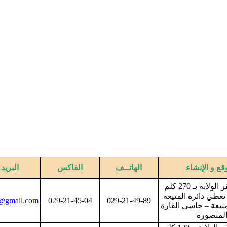
قع و الإنشاء
الهاتــف
الفاكس
البريد
تبعد عن مقر الولاية بـ 270 كلم
غطي دائرة المنيعة
@gmail.com
029-21-45-04
029-21-49-89
المنيعة – حاسي القارة
المنصورة