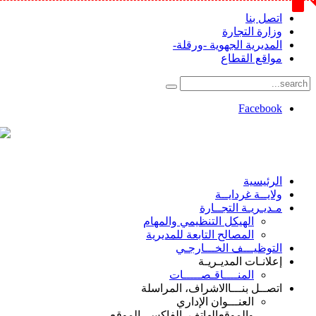
اتصل بنا
وزارة التجارة
المديرية الجهوية -ورقلة-
مواقع القطاع
Facebook
الرئيسية
ولايــة غردايــة
مـديـريـة التجــارة
الهيكل التنظيمي والمهام
المصالح التابعة للمديرية
التوظيـــف الخـــارجـي
إعلانـات المديـريـة
المنــــاقـصـــــات
اتصــل بنـــا
الاشراف، المراسلة
العنـــوان الإداري
والموقع
الهاتف، الفاكس، الموقع