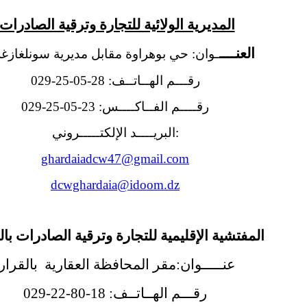
المديرية الولائية للتجارة وترقية الصادرات
العنــــ
ـوان: حي بوهراوة مقابل مديرية سونلغازغر
رقـــم الهــاتــف: 28-05-25-029
رقــــم الفــاكــــس: 23-05-25-029
:البريــــد الإلكتـــــروني
ghardaiadcw47@gmail.com
dcwghardaia@idoom.dz
المفتشية الإقليمية للتجارة وترقية الصادرات بال
عنـــــوان:مقر المحافظة العقارية بالقرار
رقـــم الهــاتــف: 18-80-22-029