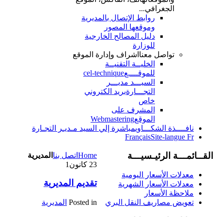
الجغرافي...
روابط الإتصال بالمديرية
وموقعها المصور
دليل المصالح الخارجية
للوزارة
تواصل معنا
اشراف وإدارة الموقع
الخليــة التقنيــة
للموقــــع
cel-technique
السيـــد مديـــر
التجـــارة
بريد الكتروني
خاص
المشرف على
الموقع
Webmastering
نافــــذة الشكـــاوي
مباشرة إلي السيد مـديـر التجـارة
Français
Site-langue Fr
القــائمـــة الرئيـسيـــة
Home
اتصل بنا
المديرية
23
كانون1
معدلات الأسعار اليومية
تقديم المديرية
معدلات الأسعار الشهرية
ملاحظة الأسعار
Posted in
المديرية
تعويض مصاريف النقل البري