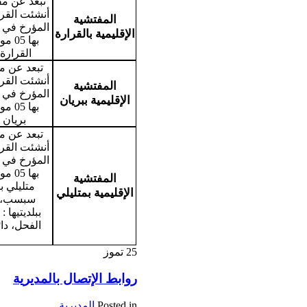
أنشئت القر
المفتشية
الإقليمية بالقرارة
بها 
القرارة 
أنشئت القر
المفتشية
الإقليمية ببريان
بها 
بريان ب
أنشئت القر
بها 
المفتشية
متليلي بب
الإقليمية بمتليلي
سبسب، د
ببلديتيها 
الفحل، دائر
25
تموز
روابط الإتصال بالمديرية
Posted in
المديرية