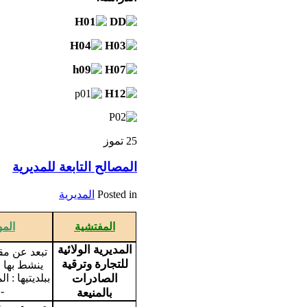
25
تموز
المصالح التابعة للمديرية
Posted in
المديرية
المفتشية
المو
المديرية الولائية
للتجارة وترقية
ينشط بها ت
الصادرات
ببلديتيها : 
-
بالمنيعة