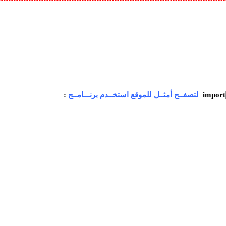
لتصفــح أمثــل للموقع استخــدم برنـــامــج
: